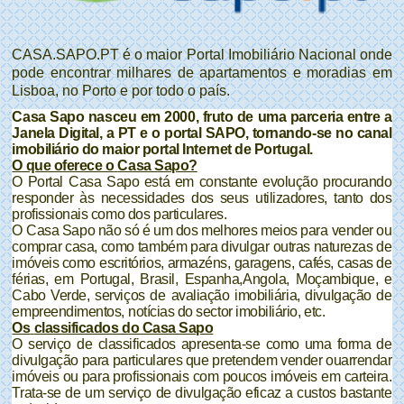
CASA.SAPO.PT é o maior Portal Imobiliário Nacional onde
pode encontrar milhares de apartamentos e moradias em
Lisboa, no Porto e por todo o país.
Casa Sapo nasceu em 2000, fruto de uma parceria entre a
Janela Digital, a PT e o
portal SAPO, tornando-se no
canal
imobiliário do maior portal Internet de Portugal.
O que oferece o
Casa Sapo?
O Portal
Casa Sapo está em constante evolução procurando
responder às necessidades dos seus utilizadores, tanto dos
profissionais como dos
particulares.
O
Casa Sapo não só é um dos melhores meios para
vender ou
comprar casa, como também para divulgar outras naturezas de
imóveis como
escritórios,
armazéns,
garagens,
cafés,
casas de
férias, em
Portugal, Brasil,
Espanha,
Angola,
Moçambique, e
Cabo Verde, serviços de
avaliação imobiliária, divulgação de
empreendimentos,
notícias do sector imobiliário, etc.
Os
classificados do Casa Sapo
O serviço de
classificados apresenta-se como uma forma de
divulgação para particulares que pretendem vender ou
arrendar
imóveis ou para profissionais com poucos imóveis em carteira.
Trata-se de um
serviço de divulgação eficaz a custos bastante