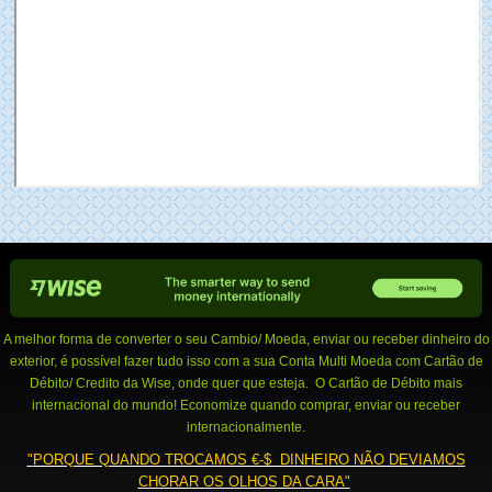
A melhor forma de converter o seu Cambio/ Moeda, enviar ou receber dinheiro do
exterior, é possível fazer tudo isso com a sua Conta Multi Moeda com Cartão de
Débito/ Credito da Wise, onde quer que esteja. O Cartão de Débito mais
internacional do mundo! Economize quando comprar, enviar ou receber
internacionalmente.
"
PORQUE QUANDO TROCAMOS €-$ DINHEIRO NÃO DEVIAMOS
CHORAR OS OLHOS DA CARA"