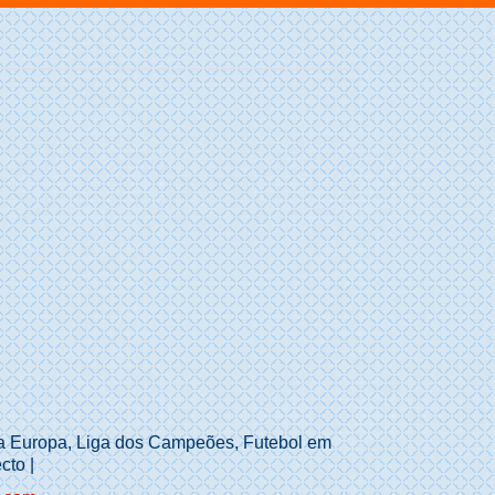
iga Europa, Liga dos Campeões, Futebol em
cto |