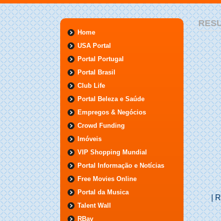
RES
Home
USA Portal
Portal Portugal
Portal Brasil
Club Life
Portal Beleza e Saúde
Empregos & Negócios
Crowd Funding
Imóveis
VIP Shopping Mundial
Portal Informação e Notícias
Free Movies Online
Portal da Musica
| 
Talent Wall
RBay