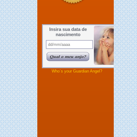
Insira sua data de
nascimento
Who´s your Guardian Angel?