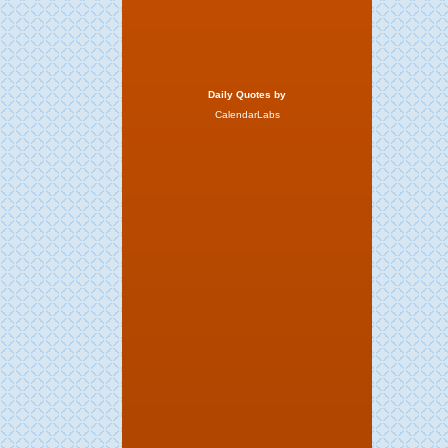
Daily Quotes by
CalendarLabs