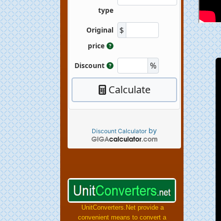
by
Discount Calculator
UnitConverters.Net provide a
convenient means to convert a