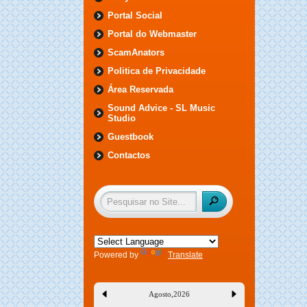
Portal Social
Portal do Webmaster
ScamAnators
Politica de Privacidade
Área Reservada
Sound Advice - SL Music
Studio
Guestbook
Contactos
Powered by
Translate
Agosto
,
2026