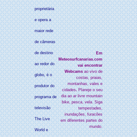
proprietária
e opera a
maior rede
de câmeras
de destino
Em
Meteosurfcanarias.com
ao redor do
vai encontrar
Webcams
ao vivo de
globo, é o
costas, praias,
montanhas, vales e
produtor do
cidades
.
Planeje o seu
dia ao ar livre mountain
programa de
bike, pesca, vela. Siga
televisão
tempestades,
inundações, furacões
The Live
em diferentes partes do
mundo.
World e