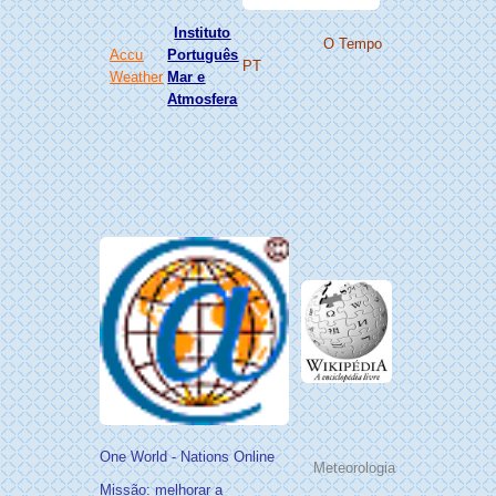
Instituto
O Tempo
Accu
Português
PT
Weather
Mar e
Atmosfera
One World - Nations Online
Meteorologia
Missão: melhorar a