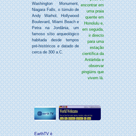
Washington Monument,
encontrar em
Niagara Falls, o túmulo de
uma praia
Andy Warhol, Hollywood
quente em
Boulevard, Miami Beach e
Honolulu e,
Petra na Jordânia, um
em seguida,
famoso sítio arqueológico
ir directo
habitada desde tempos
para uma
pré-históricos e datado de
estação
cerca de 300 a.C.
científica da
Antártida e
observar
pingüins que
vivem lá.
EarthTV é