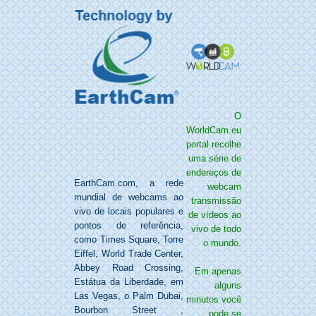
O
WorldCam.eu
portal recolhe
uma série de
endereços de
EarthCam.com, a rede
webcam
mundial de webcams ao
transmissão
vivo
de locais populares e
de vídeos ao
pontos de referência,
vivo de todo
como Times Square, Torre
o mundo.
Eiffel, World Trade Center,
Abbey Road Crossing,
Em apenas
Estátua da Liberdade, em
alguns
Las Vegas, o Palm Dubai,
minutos você
Bourbon Street ,
pode se